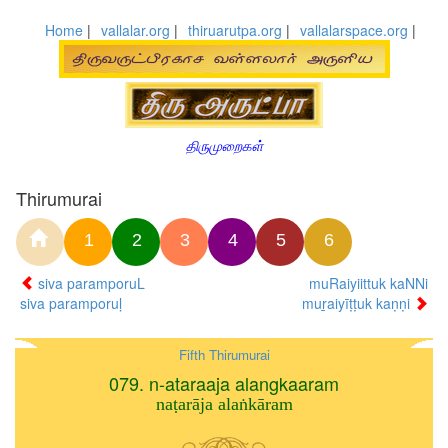
Home
|
vallalar.org
|
thiruarutpa.org
|
vallalarspace.org
|
திருமுறைகள்
Thirumurai
1
2
3
4
5
6
siva paramporuL
muRaiyiittuk kaNNi
siva paramporuḷ
muṟaiyīṭṭuk kaṇṇi
Fifth Thirumurai
079. n-ataraaja alangkaaram
naṭarāja alaṅkāram