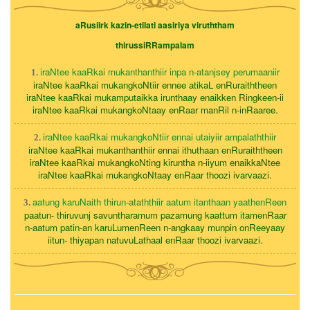
aRusiirk kazin-etilati aasiriya viruththam
thirussiRRampalam
iraNtee kaaRkai mukanthanthiir inpa n-atanjsey perumaaniir
1.
iraNtee kaaRkai mukangkoNtiir ennee atikaL enRuraiththeen
iraNtee kaaRkai mukamputaikka irunthaay enaikken Ringkeen-ii
iraNtee kaaRkai mukangkoNtaay enRaar manRil n-inRaaree.
iraNtee kaaRkai mukangkoNtiir ennai utaiyiir ampalaththiir
2.
iraNtee kaaRkai mukanthanthiir ennai ithuthaan enRuraiththeen
iraNtee kaaRkai mukangkoNting kiruntha n-iiyum enaikkaNtee
iraNtee kaaRkai mukangkoNtaay enRaar thoozi ivarvaazi.
aatung karuNaith thirun-ataththiir aatum itanthaan yaathenReen
3.
paatun- thiruvunj savuntharamum pazamung kaattum itamenRaar
n-aatum patin-an karuLumenReen n-angkaay munpin onReeyaay
iitun- thiyapan natuvuLathaal enRaar thoozi ivarvaazi.