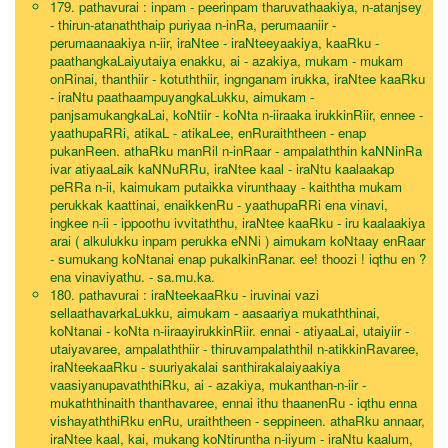
179. pathavurai : inpam - peerinpam tharuvathaakiya, n-atanjsey
- thirun-atanaththaip puriyaa n-inRa, perumaaniir -
perumaanaakiya n-iir, iraNtee - iraNteeyaakiya, kaaRku -
paathangkaLaiyutaiya enakku, ai - azakiya, mukam - mukam
onRinai, thanthiir - kotuththiir, ingnganam irukka, iraNtee kaaRku
- iraNtu paathaampuyangkaLukku, aimukam -
panjsamukangkaLai, koNtiir - koNta n-iiraaka irukkinRiir, ennee -
yaathupaRRi, atikaL - atikaLee, enRuraiththeen - enap
pukanReen. athaRku manRil n-inRaar - ampalaththin kaNNinRa
ivar atiyaaLaik kaNNuRRu, iraNtee kaal - iraNtu kaalaakap
peRRa n-ii, kaimukam putaikka virunthaay - kaiththa mukam
perukkak kaattinai, enaikkenRu - yaathupaRRi ena vinavi,
ingkee n-ii - ippoothu ivvitaththu, iraNtee kaaRku - iru kaalaakiya
arai ( alkulukku inpam perukka eNNi ) aimukam koNtaay enRaar
- sumukang koNtanai enap pukalkinRanar. ee! thoozi ! iqthu en ?
ena vinaviyathu. - sa.mu.ka.
180. pathavurai : iraNteekaaRku - iruvinai vazi
sellaathavarkaLukku, aimukam - aasaariya mukaththinai,
koNtanai - koNta n-iiraayirukkinRiir. ennai - atiyaaLai, utaiyiir -
utaiyavaree, ampalaththiir - thiruvampalaththil n-atikkinRavaree,
iraNteekaaRku - suuriyakalai santhirakalaiyaakiya
vaasiyanupavaththiRku, ai - azakiya, mukanthan-n-iir -
mukaththinaith thanthavaree, ennai ithu thaanenRu - iqthu enna
vishayaththiRku enRu, uraiththeen - seppineen. athaRku annaar,
iraNtee kaal, kai, mukang koNtiruntha n-iiyum - iraNtu kaalum,