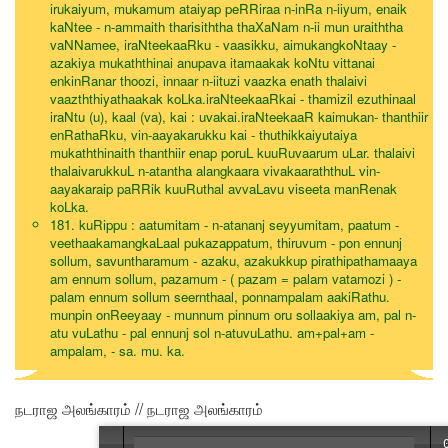
irukaiyum, mukamum ataiyap peRRiraa n-inRa n-iiyum, enaik
kaNtee - n-ammaith tharisiththa thaXaNam n-ii mun uraiththa
vaNNamee, iraNteekaaRku - vaasikku, aimukangkoNtaay -
azakiya mukaththinai anupava itamaakak koNtu vittanai
enkinRanar thoozi, innaar n-iituzi vaazka enath thalaivi
vaazththiyathaakak koLka.iraNteekaaRkai - thamizil ezuthinaal
iraNtu (u), kaal (va), kai : uvakai.iraNteekaaR kaimukan- thanthiir
enRathaRku, vin-aayakarukku kai - thuthikkaiyutaiya
mukaththinaith thanthiir enap poruL kuuRuvaarum uLar. thalaivi
thalaivarukkuL n-atantha alangkaara vivakaaraththuL vin-
aayakaraip paRRik kuuRuthal avvaLavu viseeta manRenak
koLka.
181. kuRippu : aatumitam - n-atananj seyyumitam, paatum -
veethaakamangkaLaal pukazappatum, thiruvum - pon ennunj
sollum, savuntharamum - azaku, azakukkup pirathipathamaaya
am ennum sollum, pazamum - ( pazam = palam vatamozi ) -
palam ennum sollum seernthaal, ponnampalam aakiRathu.
munpin onReeyaay - munnum pinnum oru sollaakiya am, pal n-
atu vuLathu - pal ennunj sol n-atuvuLathu. am+pal+am -
ampalam, - sa. mu. ka.
நடராஜ அலங்காரம் // நடராஜ அலங்காரம்