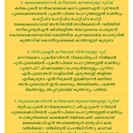
കലൈക്കടൈനന്‍ കറിയാതേ കനഅരുളോ ടൂടിക്
3.
കരികപുകന്‍ റേന്‍കവലൈക് കടറ്പുണൈഎന്‍ റുണരേന്‍
പുലൈക്കടൈയേന്‍ പുകന്‍റപിഴൈ പൊറുത്തരുളല്‍ വേണ്‍ടും
പോറ്റിചിവ പോറ്റിചിവ പോറ്റിചിവ പോറ്റി
തലൈക്കടൈവായ് അന്‍റിരവില്‍ താള്‍മലരൊന്‍ റമര്‍ത്തിത്
തനിപ്പൊരുള്‍എന്‍ ക€യിലളിത്ത തയവുടൈയ പെരുമാന്‍
കൊലൈക്കടൈയാര്‍ക് കെയ്തരിയ കുണമലൈയേ പൊതുവില്‍
കൂത്താടിക് കൊണ്‍ടുലകൈക് കാത്താളുങ് കുരുവേ.
നിന്‍പുകഴ്നന്‍ കറിയാതേ നിന്‍നരുളോ ടൂടി
4.
നെറിയലവേ പുകന്‍റേന്‍നന്‍ നിലൈവിരുംപി നില്‍ലേന്‍
പുന്‍പുലൈയേന്‍ പുകന്‍റപിഴൈ പൊറുത്തരുളല്‍ വേണ്‍ടും
പൂരണചിറ് ചിവനേമെയ്പ് പൊരുള്‍അരുളും പുനിതാ
എന്‍പുടൈഅന്‍ നാളിരവില്‍ എഴുന്തരുളി അളിത്ത
എന്‍കുരുവേ എന്‍നിരുകണ്‍ ഇലങ്കിയനന്‍ മണിയേ
അന്‍പുടൈയാര്‍ ഇന്‍പടൈയും അഴകിയഅം പലത്തേ
ആത്താളും അപ്പനുമായ്ക് കൂത്താടും പതിയേ.
തുലൈക്കൊടിനന്‍ കറിയോതേ തുണൈഅരുളോ ടൂടിത്
5.
തുരിചുപുകന്‍ റേന്‍കരുണൈപ് പരിചുപുകന്‍ ററിയേന്‍
പുലൈക്കൊടിയേന്‍ പുകന്‍റപിഴൈ പൊറുത്തരുളല്‍ വേണ്‍ടും
പൊങ്കുതിരൈക് കങ്കൈമതി തങ്കിയചെഞ് ചടൈയായ്
മലൈക്കൊടിഎന്‍ അംമൈഅരുള്‍ മാതുചിവ കാമ
വല്‍ലിമറൈ വല്‍ലിതുതി ചൊല്‍ലിനിന്‍റു കാണക്