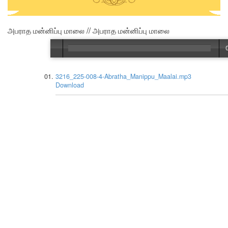
அபராத மன்னிப்பு மாலை // அபராத மன்னிப்பு மாலை
3216_225-008-4-Abratha_Manippu_Maalai.mp3
Download