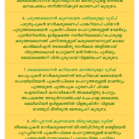
കലൈക്കൊടിനന്‍ കുണര്‍മുനിവര്‍ കണ്‍ടുപുകഴ്ന്‍ തേത്തക്
കനകചപൈ തനില്‍നടിക്കുങ് കാരണചറ് കുരുവേ.
പഴുത്തലൈനന്‍ കുണരാതേ പതിയരുളോ ടൂടിപ്
6.
പഴുതുപുകന്‍ റേന്‍കരുണൈപ് പാങ്കറിയാപ് പടിറേന്‍
പുഴുത്തലൈയേന്‍ പുകന്‍റപിഴൈ പൊറുത്തരുളല്‍ വേണ്‍ടും
പുണ്‍ണിയര്‍തം ഉള്‍ളകത്തേ നണ്‍ണിയമെയ്പ് പൊരുളേ
കഴുത്തലൈനഞ് ചണിന്തരുളുങ് കരുണൈനെടുങ് കടലേ
കാല്‍മലര്‍എന്‍ തലൈമീതു താന്‍മലര അളിത്തായ്
വിഴുത്തലൈവര്‍ പോറ്റമണി മന്‍റില്‍നടം പുരിയും
മെയ്ംമൈഅറി വിന്‍പുരുവായ് വിളങ്കിയചറ് കുരുവേ.
കൈയടൈനന്‍ കറിയാതേ കനഅരുളോ ടൂടിക്
7.
കാചുപുകന്‍ റേന്‍കരുണൈത് തേചറിയാക് കടൈയേന്‍
പൊയ്യടിയേന്‍ പുകന്‍റപിഴൈ പൊറുത്തരുളല്‍ വേണ്‍ടും
പുത്തമുതേ ചുത്തചുക പൂരണചിറ് ചിവമേ
ഐയടികള്‍ കാടവര്‍കോന്‍ അകമകിഴ്ന്തു പോറ്റും
അംപലത്തേ അരുള്‍നടഞ്ചെയ് ചെംപവള മലൈയേ
മെയ്യടിയര്‍ ഉള്‍ളകത്തില്‍ വിളങ്കുകിന്‍റ വിളക്കേ
വേതമുടി മീതിരുന്ത മേതകുചറ് കുരുവേ.
തിറപ്പടനന്‍ കുണരാതേ തിരുവരുളോ ടൂടിത്
8.
തീമൈപുകന്‍ റേന്‍കരുണൈത് തിറഞ്ചിറിതുന്‍ തെളിയേന്‍
പുറപ്പടിറേന്‍ പുകന്‍റപിഴൈ പൊറുത്തരുളല്‍ വേണ്‍ടും
പൂതമുതല്‍ നാതവരൈപ് പുണരുവിത്ത പുനിതാ