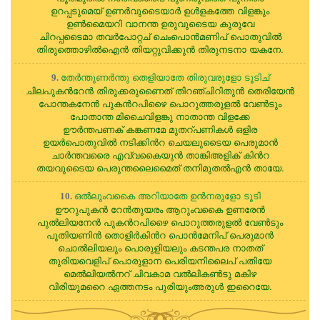
ഉറപ്പടുമെയ് ഉണര്‍വുടൈയാര്‍ ഉള്‍ളകത്തേ വിളങ്കും
ഉണ്‍മൈയറി വാനന്ത ഉരുവുടൈയ കുരുവേ
ചിറപ്പടൈമാ തവര്‍പോറ്റച് ചെംപൊന്‍മണിപ് പൊതുവില്‍
തിരുത്തൊഴില്‍ഐന്‍ തിയറ്റുവിക്കുന്‍ തിരുനടനാ യകനേ.
തേര്‍ന്തുണര്‍ന്തു തെളിയാതേ തിരുവരുളോ ടൂടിച്
9.
ചിലപുകന്‍റേന്‍ തിരുക്കരുണൈത് തിറഞ്ചിറിതുന്‍ തെരിയേന്‍
പോന്തകനേന്‍ പുകന്‍റപിഴൈ പൊറുത്തരുളല്‍ വേണ്‍ടും
പോതാന്ത മിചൈവിളങ്കു നാതാന്ത വിളക്കേ
ഊര്‍ന്തപണക് കങ്കണമേ മുതറ്പണികള്‍ ഒളിര
ഉയര്‍പൊതുവില്‍ നടിക്കിന്‍റ ചെയലുടൈയ പെരുമാന്‍
ചാര്‍ന്തവരൈ എവ്വകൈയുന്‍ താങ്കിഅളിക് കിന്‍റ
തയവുടൈയ പെരുന്തലൈമൈത് തനിമുതല്‍എന്‍ തായേ.
ഒല്‍ലുംവകൈ അറിയാതേ ഉന്‍നരുളോ ടൂടി
10.
ഊറുപുകന്‍ റേന്‍തുയരം ആറുംവകൈ ഉണരേന്‍
പുല്‍ലിയനേന്‍ പുകന്‍റപിഴൈ പൊറുത്തരുളല്‍ വേണ്‍ടും
പൂതിയണിന്‍ തൊളിര്‍കിന്‍റ പൊന്‍മേനിപ് പെരുമാന്‍
ചൊല്‍ലിയലും പൊരുളിയലും കടന്തപര നാതത്
തുരിയവെളിപ് പൊരുളാന പെരിയനിലൈപ് പതിയേ
മെല്‍ലിയല്‍നറ് ചിവകാമ വല്‍ലികണ്‍ടു മകിഴ
വിരിയുമറൈ ഏത്തനടം പുരിയുംഅരുള്‍ ഇറൈയേ.