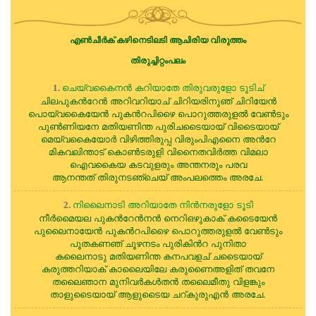
എണ്‍ചീര്‍ക് കഴിനെടിലടി ആചിരിയ വിരുത്തം
തിരുച്ചിറ്റംപലം
ചെയ്വകൈനന്‍ കറിയാതേ തിരുവരുളോ ടൂടിച്
1.
ചിലപുകന്‍റേന്‍ അറിവറിയാച് ചിറിയരിനുഞ് ചിറിയേന്‍
പൊയ്വകൈയേന്‍ പുകന്‍റപിഴൈ പൊറുത്തരുളല്‍ വേണ്‍ടും
പുണ്‍ണിയനേ മതിയണിന്ത പുരിചടൈയായ് വിടൈയായ്
മെയ്വകൈയോര്‍ വിഴിത്തിരുപ്പ വിരുംപിഎനൈ അന്‍റേ
മികവലിന്താട് കൊണ്‍ടരുളി വിനൈതവിര്‍ത്ത വിമലാ
ഐവകൈയ കടവുളരും അന്തനരും പരവ
ആനന്തത് തിരുനടഞ്ചെയ് അംപലത്തെം അരചേ.
നിലൈനാടി അറിയാതേ നിന്‍നരുളോ ടൂടി
2.
നീര്‍മൈയല പുകന്‍റേന്‍നന്‍ നെറിഒഴുകാക് കടൈയേന്‍
പുലൈനായേന്‍ പുകന്‍റപിഴൈ പൊറുത്തരുളല്‍ വേണ്‍ടും
പൂതകണഞ് ചൂഴനടം പുരികിന്‍റ പുനിതാ
കലൈനാടു മതിയണിന്ത കനപവളച് ചടൈയായ്
കരുത്തറിയാക് കാലൈയിലേ കരുണൈഅളിത് തവനേ
തലൈഞാന മുനിവര്‍കള്‍തന്‍ തലൈമീതു വിളങ്കും
താളുടൈയായ് ആളുടൈയ ചറ്കുരുഎന്‍ അരചേ.