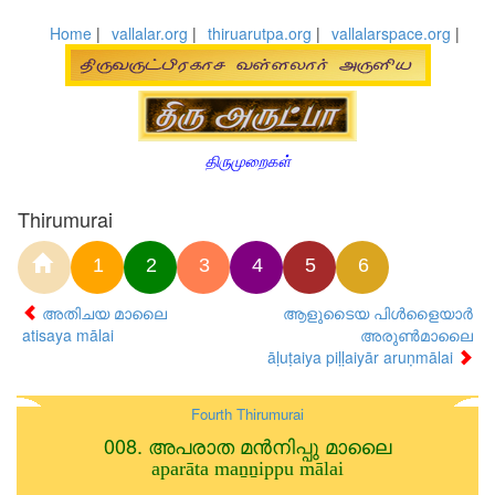
Home
|
vallalar.org
|
thiruarutpa.org
|
vallalarspace.org
|
திருமுறைகள்
Thirumurai
1
2
3
4
5
6
അതിചയ മാലൈ
ആളുടൈയ പിള്‍ളൈയാര്‍
atisaya mālai
അരുണ്‍മാലൈ
āḷuṭaiya piḷḷaiyār aruṇmālai
Fourth Thirumurai
008. അപരാത മന്‍നിപ്പു മാലൈ
aparāta maṉṉippu mālai