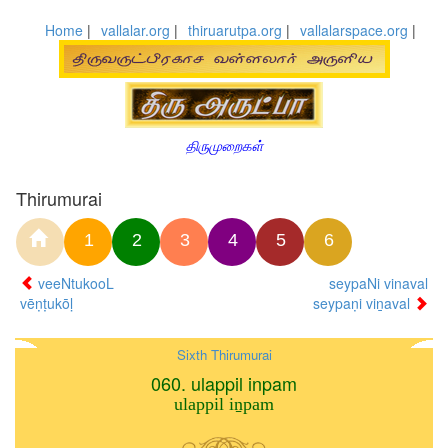
Home
|
vallalar.org
|
thiruarutpa.org
|
vallalarspace.org
|
திருமுறைகள்
Thirumurai
1
2
3
4
5
6
veeNtukooL
seypaNi vinaval
vēṇṭukōḷ
seypaṇi viṉaval
Sixth Thirumurai
060. ulappil inpam
ulappil iṉpam