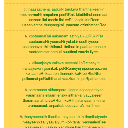
thaazaathenai aatkoN taruLiya thanthaiyeen-in
5.
keezaarmaNi ampalam pooRRak kitaiththuLeenn-aan
eezaan-ilai meeln-ilai eeRi ilangkukinReen
uuzaalvantha thunpangkaL yaavum ozinthathanRee.
kootaamaRai aakamam aathiya kuuRukinRa
6.
suutaamaNi yeemaNi yuLoLir soothiyeeen
paataanavai thiirththaruL iinthun-in paathamennum
vaataamalar enmuti suuttinai vaazin-iiyee.
ellaanjseya vallava neeenai iinRathaayin
7.
n-allaaysiva njaanikaL peRRameynj njaanavaazvee
kollaan-eRi kaattien thannaik kuRippiRkoNten
pollaamai poRuththanai vaazkan-in poRpathamee.
paramaana sithampara njaana sapaapathiyee
8.
varamaana ellaam enakkiinthan-al vaLLaleeen
tharamaanathu saRRum kuRiththilai saamin-innai
uramaanauL anparkaL eesuvar uNmaiiithee.
thaayeeenaith thantha thayaan-ithith thanthaiyeein-
9.
n-aayeenpizai yaavaiyum koNtanai n-anmaienRee
kaayeekani yaakak karuthum karuththaneen-in