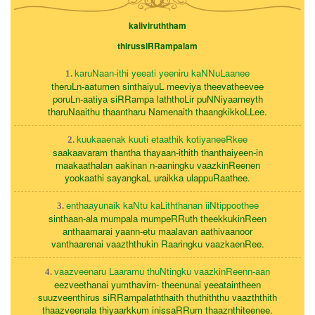
kaliviruththam
thirussiRRampalam
karuNaan-ithi yeeati yeeniru kaNNuLaanee
1.
theruLn-aatumen sinthaiyuL meeviya theevatheevee
poruLn-aatiya siRRampa laththoLir puNNiyaameyth
tharuNaaithu thaantharu Namenaith thaangkikkoLLee.
kuukaaenak kuuti etaathik kotiyaneeRkee
2.
saakaavaram thantha thayaan-ithith thanthaiyeen-in
maakaathalan aakinan n-aaningku vaazkinReenen
yookaathi sayangkaL uraikka ulappuRaathee.
enthaayunaik kaNtu kaLiththanan iiNtippoothee
3.
sinthaan-ala mumpala mumpeRRuth theekkukinReen
anthaamarai yaann-etu maalavan aathivaanoor
vanthaarenai vaazththukin Raaringku vaazkaenRee.
vaazveenaru Laaramu thuNtingku vaazkinReenn-aan
4.
eezveethanai yumthavirn- theenunai yeeataintheen
suuzveenthirus siRRampalaththaith thuthiththu vaazththith
thaazveenala thiyaarkkum inissaRRum thaaznthiteenee.