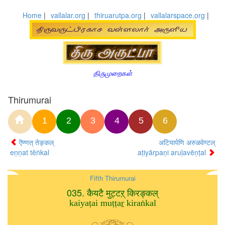
Home
|
vallalar.org
|
thiruarutpa.org
|
vallalarspace.org
|
திருமுறைகள்
Thirumurai
1
2
3
4
5
6
ऎण्णत् तेङ्कल्
अटियार्पणि अरुळवेण्टल्
eṇṇat tēṅkal
aṭiyārpaṇi aruḷavēṇṭal
Fifth Thirumurai
035. कैयटै मुट्टऱ् किरङ्कल्
kaiyaṭai muṭṭaṟ kiraṅkal