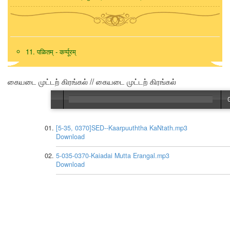
11. पळितम् - कर्प्पूरम्
கையடை முட்டற் கிரங்கல் // கையடை முட்டற் கிரங்கல்
[5-35, 0370]SED--Kaarpuuththa KaNtath.mp3
Download
5-035-0370-Kaiadai Mutta Erangal.mp3
Download