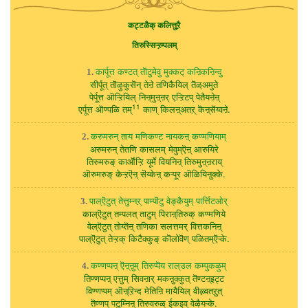
कट्टळैक् कलित्तुऱै
तिरुस्सिऱ्ऱम्पलम्
कार्पूत्त कण्टत् तॊटुमेवु मुक्कट् कऩिकऩिन्दु
1.
सीर्पूत् तॊऴुकुसॆन् तेऩे तणिकैयिल् तॆळ्अमुते
पेर्पूत्त ऒऱ्ऱियिल् निऩ्मुऩ्ऩर् एऱ्ऱिटप् पेतैयऩेऩ्
11
एर्पूत्त ऒण्पळि तम्
काण् किलऩ्अतऱ् कॆऩ्सॆय्वऩे.
करुमरुन् ताय मणिकण्ट नायकऩ् कण्मणियाम्
2.
अरुमरुन् तेतणि कासलम् मेवुम्ऎऩ् आरुयिरे
तिरुमरुङ् कार्ऒऱ्ऱि यूर्मे वियनिऩ् तिरुमुऩ्ऩराय्
ऒरुमरुङ् केऱ्ऱऎऩ् सॆय्केऩ् कऱ्पूर ऒळियिऩुक्के.
पाल्ऎटुत् तेत्तुम्नऱ् पाम्पॊटु वेङ्कैयुम् पार्त्तिटओर्
3.
काल्ऎटुत् तम्पलत् ताटुम् पिराऩ्तिरुक् कण्मणिये
वेल्ऎटुत् तोय्तॆऩ् तणिका सलत्तमर् वित्तकनिऩ्
पाल्ऎटुत् तेऱ्ऱक् किटैक्कुङ् कॊलोवॆण् पळितम्ऎऱ्के.
कण्णप्पऩ् ऎऩ्ऩुम् तिरुप्पॆय राल्उल कम्पुकऴुम्
4.
तिण्णप्पऩ् एत्तुम् सिवऩार् मकऩुक्कुत् तॆण्टऩ्इट्ट
विण्णप्पम् ऒऩ्ऱिन्द मेतिऩि मायैयिल् वीऴ्वतऱुत्
तॆण्णप् पटुम्निऩ् तिरुवरुळ् ईकइव् वेऴैयऱ्के.