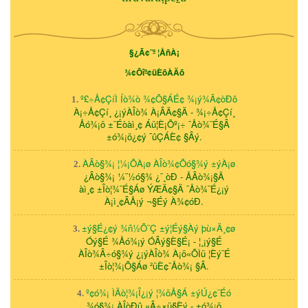
§¿Ã¢¨º ¦ÅñÀ¡
¾¢Õîº¢üÈõÀÄõ
º£÷Å¢ÇíÌ Íò¾ò ¾¢Õ§ÁÉ¢ ¾¡ý¾Ã¢òÐô
1.
À¡÷Å¢Çí¸ ¿¡ýÀÎò¾ À¡ÂÄ¢§Ä - ¾¡÷Å¢Çí¸
Åó¾¡ö ±¨Éòàì¸¢ Áü¦È¡Õº¡÷ ¨Åò¾¨É§Â
±ó¾¡ö¿¢ý ¯ûÇÁÈ¢ §Âý.
ÀÂò§¾¡ ¦¼¡ÕÀ¡ø ÀÎò¾¢Õó§¾ý ±ýÀ¡ø
2.
¿Âò§¾¡ ¼¨½ó§¾ ¿¨¸òÐ - ÅÂò¾¡§Ä
àì¸¢ ±Îò¦¾¨É§Áø ÝÆÄ¢§Ä ¨Åò¾¨É¿¡ý
À¡ì¸¢ÂÅ¡ý ¬§Éý À¾¢óÐ.
±ý§É¿¢ý ¾ñ½Õ¨Ç ±ý¦Éý§Àý þù×Ä¸¢ø
3.
Óý§É ¾Åó¾¡ý ÓÂý§È§É¡ - ¦¸¡ý§É
ÀÎò¾Â÷ó§¾ý ¿¡ýÀÎò¾ À¡ö«ÕÌü ¦Èý¨É
±Îò¦¾¡Õ§Áø ²üÈ¢¨Åò¾¡ §Â.
º¢ó¾¡ ÌÄò¦¾¡Î¿¡ý ¦¾öÅ§Á ±ýÚ¿¢¨Éó
4.
¾ó§¾¡ ÀÎòÐû «Â÷×ü§Èý - ±ó¾¡ö