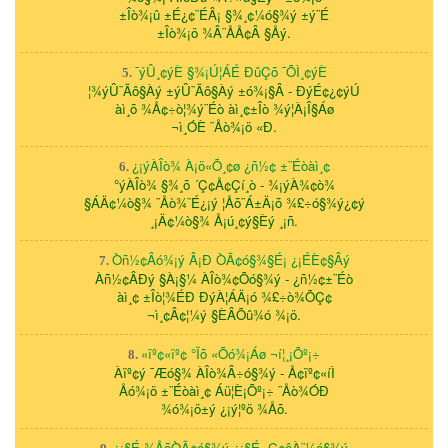
±Îò¾¡û ±É¿¢¨ÉÂ¡ §¾¸¢¼ó§¾ý ±ý¨É
±Îò¾¡ö ¾Â¨ÅÅ¢Â §Åý.
¯ýÛ¸¢ýÈ §¾¡Ú¦ÁÉ ÐûÇõ ¯ÕÌ¸¢ýÈ
5.
¦¾ýÛ¨Ãô§Àý ±ýÛ¨Ãô§Àý ±ó¾¡§Â - ÐýÉ¢¿¢ýÚ
àì¸õ ¾Å¢÷ò¦¾ý¨Éò àì¸¢±Îò ¾ý¦À¡Î§Áø
¬ì¸ÓÈ ¨Åò¾¡ö «Ð.
¿¡ýÀÎò¾ À¡ö«Õ¸¢ø ¿ñ½¢ ±¨Éòàì¸¢
6.
°ýÀÎò¾ §¾¸õ ´Ç¢Å¢Çí¸ò - ¾¡ýÀ¾¢ò¾
§ÁÄ¢¼ò§¾ ¨Åò¾¨É¿¡ý ¦Åõ¨Á±Ä¡õ ¾£÷ó§¾ý¿¢ý
¸¡Ä¢¼ò§¾ Å¡ú¸¢ý§Èý ¸¡ñ.
Òñ½¢Âó¾¡ý Â¡Ð ÒÃ¢ó§¾§É¡ ¿¡ÉÈ¢§Âý
7.
Àñ½¢ÂÐý §À¡§¼ ÀÎò¾¢Õó§¾ý - ¿ñ½¢±¨Éò
àì¸¢ ±Îò¦¾ÉÐ ÐýÀ¦ÁÄ¡ó ¾£÷ò¾ÕÇ¢
¬ì¸¢Â¢¦¼ý §ÈÂÕû¾ó ¾¡ö.
«ïº¢«ïº¢ °Ïõ «Õó¾¡Áø ¬í¦¸¡Õº¡÷
8.
Àïº¢ý ¯Æó§¾ ÀÎò¾Â÷ó§¾ý - Å¢ïº¢«íÌ
Åó¾¡ö ±¨Éòàì¸¢ Áü¦È¡Õº¡÷ ¨Åò¾ÓÐ
¾ó¾¡ö±ý ¿¡ý¦ºö ¾Åõ.
¿¡§É ¾ÅõÒÃ¢ó§¾ý ¿¡§É ¸Ç¢ôÀ¨¼ó§¾ý