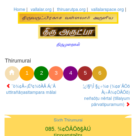
Home
|
vallalar.org
|
thiruarutpa.org
|
vallalarspace.org
|
திருமுறைகள்
Thirumurai
1
2
3
4
5
6
¯ò¾¢Ã»¡Éº¢¾õÀÃ Á¡¨Ä
¦¿ï§º¡Î §¿÷¾ø (¾¢ø¨ÄÔõ
uttirañāṉasitampara mālai
À¡÷Å¾¢ÒÃÓõ)
neñsōṭu nērtal (tillaiyum
pārvatipuramum)
Sixth Thirumurai
085. ¾¢ÕÅÕð§ÀÚ
tiruvaruṭpēṟu