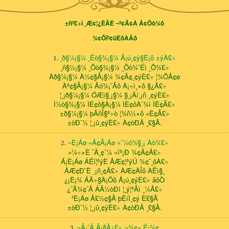
±ñº£÷ì ¸Æ¢¦¿ÊÄÊ ¬º¢Ã¢Â Å¢Õò¾õ
¾¢Õîº¢üÈõÀÄõ
¸ð§¼¡§¼ ¸Éò§¾¡§¼ Å¡ú¸¢ý§È¡õ ±ýÀ£÷
1.
¸ñ§½¡§¼ ¸Õò§¾¡§¼ ¸Õò¾¨Éì ¸Õ¾£÷
Àð§¼¡§¼ À½¢§Â¡§¼ ¾¢Ã¢¸¢ýÈ£÷ ¦¾ÕÅ¢ø
Àº¢§Â¡§¼ Åó¾¡¨Ãô À¡÷ì¸×õ §¿Ã£÷
¦¸¡ð§¼¡§¼ ÓÆì§¸¡§¼ §¸¡Äí¸¡ñ ¸¢ýÈ£÷
Ì½ò§¾¡§¼ ÌÈ¢ô§À¡§¼ ÌÈ¢ôÀ¨¾ì ÌÈ¢Â£÷
±ð§¼¡§¼ þÃñÎ§º÷ò ¦¾ñ½×õ «È¢Â£÷
±òÐ¨½ ¦¸¡û¸¢ýÈ£÷ À¢òÐÄ ¸£§Ã.
¬È¡Áø «Å¢Â¡Áø «¨¼ó¾§¸¡ Àò¾£÷
2.
«¼÷×È ¯Ä¸¢¨¼ «ïº¡Ð ¾¢Ã¢Å£÷
Á¡È¡Áø ÁÉï¦ºýÈ ÅÆ¢¦ºýÚ ¾¢¨¸ôÀ£÷
ÅÆ¢Ð¨È ¸¡ñ¸¢Ä£÷ ÀÆ¢ÀÎõ ÀÊì§¸
¿¡È¡¾ ÁÄ÷§À¡Öõ Å¡ú¸¢ýÈ£÷ ãôÒ
¿¨Ã¾¢¨Ã ÁÃ½òÐì ¦¸ý¦ºÂì ¸¼Å£÷
²È¡Áø Å£½¢§Ä þÈíÌ¸¢ý È£§Ã
±òÐ¨½ ¦¸¡û¸¢ýÈ£÷ À¢òÐÄ ¸£§Ã.
¬Â¡¨Á Â¡§Ä¿£÷ ¬¾¢« É¡¾¢
3.