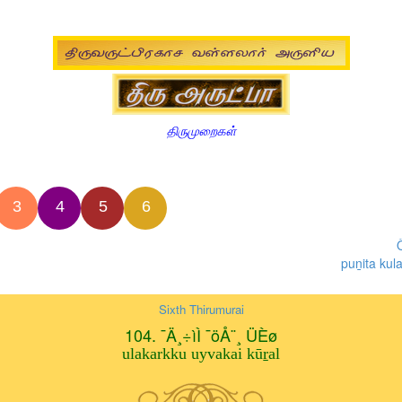
திருமுறைகள்
3
4
5
6
puṉita ku
Sixth Thirumurai
104. ¯Ä¸÷ìÌ ¯öÅ¨¸ ÜÈø
ulakarkku uyvakai kūṟal