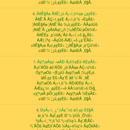
±òÐ¨½ ¦¸¡û¸¢ýÈ£÷ À¢òÐÄ ¸£§Ã.
ÅðÊ§Áø ÅðÊ¦¸¡û Á¡÷ì¸ò¾¢ø ¿¢ýÈ£÷
6.
ÅðÊ¨Â ÅÇ÷ì¸¢ýÈ Á¡÷ì¸ò¨¾ «È¢Â£÷
¦ÀðÊ§Áø ¦ÀðÊ¨Åò ¾¡û¸¢ýÈ£÷ ÅÂ¢üÚô
¦ÀðÊ¨Â ¿¢ÃôÀ¢ì¦¸¡ñ ¦¼¡ðÊÔû þÕó¾£÷
ÀðÊÉ¢ ¸¢¼ôÀ¡¨Ãô À¡÷ì¸×õ §¿Ã£÷
ÀÆí¸ïº¢ ¬Â¢Ûõ ÅÆí¸×õ ¿¢¨ÉÂ£÷
±ðÊ§À¡ø Å¡ú¸¢ýÈ£÷ ¦¸¡ðÊ§À¡ø ¸¢¨Çò¾£÷
±òÐ¨½ ¦¸¡û¸¢ýÈ£÷ À¢òÐÄ ¸£§Ã.
Åý¦º¡øÄ¢ý «øÄÐ Å¡ö¾¢Èô ÀÈ¢Â£÷
7.
Å¡ö¨ÁÔõ àö¨ÁÔõ ¸¡ö¨ÁÂ¢ø ÅÇ÷ó¾£÷
Óý¦º¡øÖõ ¬¦È¡ýÚ À¢ý¦º¡øÅ ¦¾¡ýÈ¡ö
ãðÎ¸¢ý È£÷Å¢¨É ãð¨¼¨Âì ¸ðÊ
Áý¦º¡øÖõ Á¡÷ì¸ò¨¾ ÁÈóÐÐý Á¡÷ì¸
ÅÆ¢¿¼ì ¸¢ýÈ£÷«õ ÁÃ½ò¾£÷ô Òì§¸
±ý¦º¡øÄ þÕì¸¢ýÈ£÷ À¢ý¦º¡øÅ ¾È¢Â£÷
±òÐ¨½ ¦¸¡û¸¢ýÈ£÷ À¢òÐÄ ¸£§Ã.
ÐýÁ¡÷ì¸ ¿¨¼Â¢¨¼ò àíÌ¸¢ý È£§Ã
8.
àì¸ò¨¾ Å¢Î¸¢ýÈ Ð¨½´ýÚõ ¸Õ¾£÷
ºýÁ¡÷ì¸ ºí¸ò¨¾î º¡÷ó¾¢¼ Å¢¨ÆÂ£÷
º¡¨ÅÔõ À¢Èô¨ÀÔõ ¾Å¢÷ó¾¢¼ Å¢ÕõÀ£÷