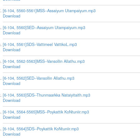
[6-104, 5560-5561]MSS--Assaiyum Utampaiyum.mp3
Download
[6-104, 5560]SED--Assaiyum Utampaiyum.mp3
Download
[6-104, 5561]SDS--Vattimeel VattikoL.mp3
Download
[6-104, 5562-5563]MSS--Vansollin Allathu.mp3
Download
[6-104, 5562]SED--Vansollin Allathu.mp3
Download
[6-104, 5563]SDS--Thunmaarkka Nataiyitaith.mp3
Download
[6-104, 5564-5565]MSS--Poykattik KoNtuniir.mp3
Download
[6-104, 5564]SDS--Poykattik KoNtuniir.mp3
Download