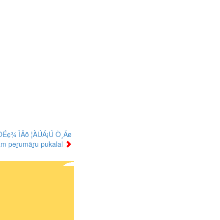
ÒÉ¢¾ ÌÄõ ¦ÀÚÁ¡Ú Ò¸Äø
lam peṟumāṟu pukalal