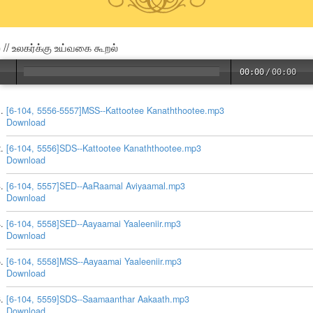
 // உலகர்க்கு உய்வகை கூறல்
00:00
/
00:00
[6-104, 5556-5557]MSS--Kattootee Kanaththootee.mp3
Download
[6-104, 5556]SDS--Kattootee Kanaththootee.mp3
Download
[6-104, 5557]SED--AaRaamal Aviyaamal.mp3
Download
[6-104, 5558]SED--Aayaamai Yaaleeniir.mp3
Download
[6-104, 5558]MSS--Aayaamai Yaaleeniir.mp3
Download
[6-104, 5559]SDS--Saamaanthar Aakaath.mp3
Download