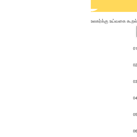
உலகர்க்கு உய்வகை கூறல்