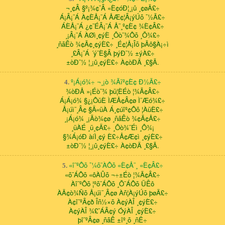
¬¸¢Â §º¡¾¢¨Â «È¢óÐ¦¸¡û ¸¢øÄ£÷
Á¡Â¡¨Á À¢ÈÅ¡¨Á ÅÆ¢¦Â¡ýÚõ ¯½Ã£÷
ÁÈÅ¡¨Á ¿¢¨ÉÂ¡¨Á Å¨¸º¢È¢ ¾È¢Â£÷
¸¡Â¡¨Á ÀØì¸¢ýÈ ¸Õò¨¾Ôõ ¸Õ¾£÷
¸ñãÊò ¾¢Ã¢¸¢ýÈ£÷ ¸É¢¦Å¡Îõ þÃô§À¡÷ì
¸£Â¡¨Á ´ý¨È§Â þýÐ¨½ ±ýÀ£÷
±òÐ¨½ ¦¸¡û¸¢ýÈ£÷ À¢òÐÄ ¸£§Ã.
º¡Á¡ó¾÷ ¬¸¡ò ¾Ãïº¢È¢ Ð½Ã£÷
4.
¾òÐÅ »¡Éò¨¾ þü¦ÈÉò ¦¾Ã¢Â£÷
Á¡Á¡ó¾ §¿¡ÔüÈ ÌÆÅ¢Â¢ø Ì¨Æó¾£÷
Å¡úì¨¸Â¢ §Ä«üÀ Á¸¢úîº¢Ôõ ¦ÀüÈ£÷
¸¡Á¡ó¾ ¸¡Ãò¾¢ø ¸ñãÊò ¾¢Ã¢Å£÷
¸üÀÉ ¸ü¸¢Ä£÷ ¸Õò¾¨Éì ¸Õ¾¡
§¾Á¡óÐ àíÌ¸¢ý È£÷Å¢Æ¢ì ¸¢ýÈ£÷
±òÐ¨½ ¦¸¡û¸¢ýÈ£÷ À¢òÐÄ ¸£§Ã.
«î¨ºÔõ ¯¼õ¨ÀÔõ «È¢Å¨¸ «È¢Â£÷
5.
«õ¨ÁÔõ «ôÀÛõ ¬÷±Éò ¦¾Ã¢Â£÷
Àî¨ºÔõ ¦ºõ¨ÁÔõ ¸Õ¨ÁÔõ ÜÊô
ÀÄ¢ò¾Ñõ Å¡úì¨¸Â¢ø Àñ¦À¡ýÚõ þøÄ£÷
À¢î¨ºÂ¢ð Îñ½×õ À¢ýÀÎ ¸¢ýÈ£÷
À¢ýÀÎ ¾£¨ÁÂ¢ý ÓýÀÎ ¸¢ýÈ£÷
þî¨ºÂ¢ø ¸ñãÊ ±îº¸õ ¸ñË÷