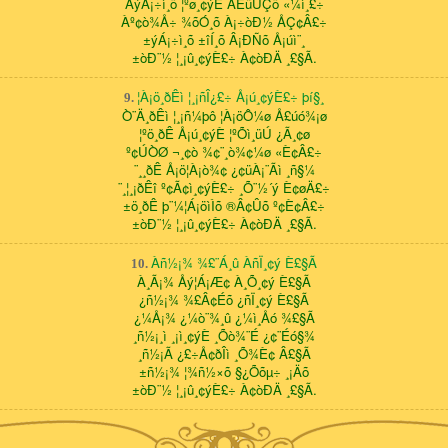
ÀýÁ¡÷ì¸õ ¦ºø¸¢ýÈ ÀÊüÚÇõ «¼ì¸£÷
Àº¢ò¾Å÷ ¾õÓ¸õ À¡÷òÐ½ ÅÇ¢Â£÷
±ýÁ¡÷ì¸õ ±îÍ¸õ Â¡ÐÑõ Å¡úì¨¸
±òÐ¨½ ¦¸¡û¸¢ýÈ£÷ À¢òÐÄ ¸£§Ã.
¦À¡ö¸ðÊì ¦¸¡ñÎ¿£÷ Å¡ú¸¢ýÈ£÷ þí§¸
9.
Ò¨Ä¸ðÊì ¦¸¡ñ¼þô ¦À¡öÔ¼ø Å£úó¾¡ø
¦ºö¸ðÊ Å¡ú¸¢ýÈ ¦ºÕì¸üÚ ¿Ã¸¢ø
º¢ÚÒØ ¬¸¢ò ¾¢¨¸ò¾¢¼ø «È¢Â£÷
¨¸¸ðÊ Å¡ö¦À¡ò¾¢ ¿¢üÀ¡¨Ãì ¸ñ§¼
¨¸¦¸¡ðÊî º¢Ã¢ì¸¢ýÈ£÷ ¸Õ¨½´ý È¢øÄ£÷
±ö¸ðÊ þ¨¼¦Á¡öìÌõ ®Â¢Ûõ º¢È¢Â£÷
±òÐ¨½ ¦¸¡û¸¢ýÈ£÷ À¢òÐÄ ¸£§Ã.
Àñ½¡¾ ¾£¨Á¸û ÀñÏ¸¢ý È£§Ã
10.
À¸Ã¡¾ Åý¦Á¡Æ¢ À¸Õ¸¢ý È£§Ã
¿ñ½¡¾ ¾£Â¢Éõ ¿ñÏ¸¢ý È£§Ã
¿¼Å¡¾ ¿¼ò¨¾¸û ¿¼ì¸Åó ¾£§Ã
¸ñ½¡¸ì ¸¡ì¸¢ýÈ ¸Õò¾¨É ¿¢¨Éó§¾
¸ñ½¡Ã ¿£÷Å¢ðÎì ¸Õ¾È¢ Â£§Ã
±ñ½¡¾ ¦¾ñ½×õ §¿Õõµ÷ ¸¡Äõ
±òÐ¨½ ¦¸¡û¸¢ýÈ£÷ À¢òÐÄ ¸£§Ã.