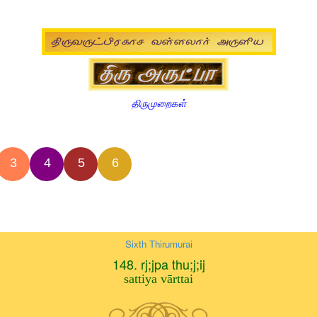
திருமுறைகள்
3
4
5
6
Sixth Thirumurai
148. rj;jpa thu;j;ij
sattiya vārttai