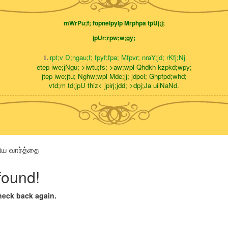
mWrPu;f; fopnelpylp Mrphpa tpUj;j;
jpUr;rpw;w;gy;
rpt;v D;ngau;f; fpyf;fpa; Mfpvr; nraY;jd; rKfj;Nj
1.
etep iwe;jNgu; >iwtu;fs; >aw;wpl Qhdkh kzpkd;wpy;
jtep iwe;jtu; Nghw;wpl Mde;jj; jdpel; Ghpfpd;whd;
vtd;m td;jpU thiz< jpirj;jdd; >dpj;Ja uilNaNd.
திய வார்த்தை
found!
heck back again.