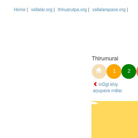
Home
|
vallalar.org
|
thiruarutpa.org
|
vallalarspace.org
|
Thirumurai
1
2
mDgt khiy
aṉupava mālai