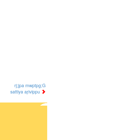
rj;jpa mwptpg;G
sattiya aṟivippu