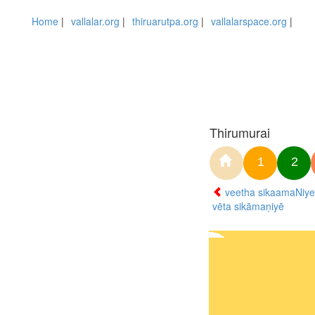
Home
|
vallalar.org
|
thiruarutpa.org
|
vallalarspace.org
|
Thirumurai
1
2
veetha sikaamaNiy
vēta sikāmaṇiyē