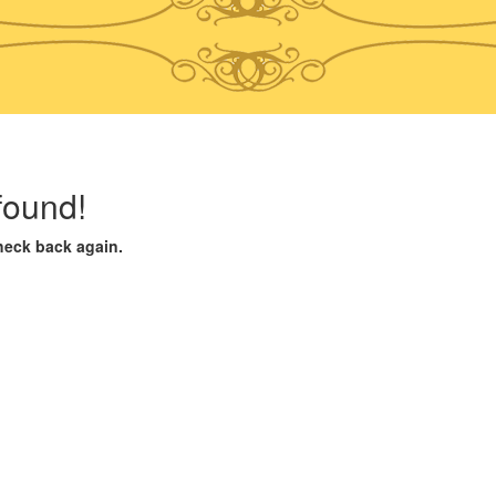
found!
heck back again.