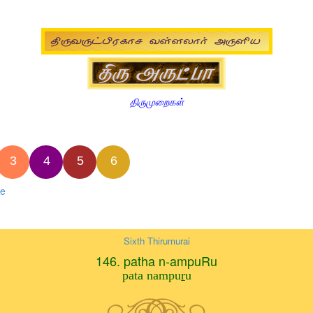
திருமுறைகள்
3
4
5
6
ee
Sixth Thirumurai
146. patha n-ampuRu
pata nampuṟu