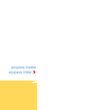
anupava maalai
aṉupava mālai