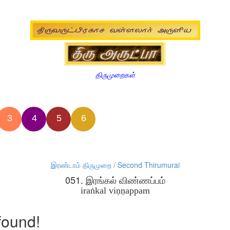
திருமுறைகள்
3
4
5
6
இரண்டாம் திருமுறை / Second Thirumurai
051. இரங்கல் விண்ணப்பம்
iraṅkal viṇṇappam
found!