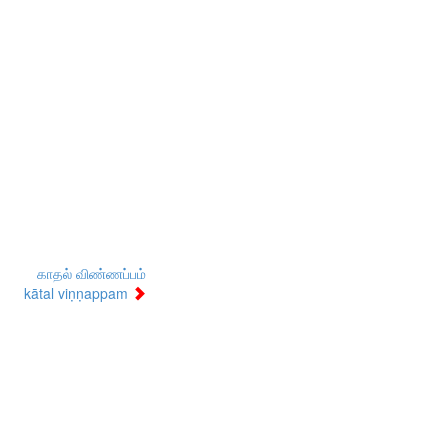
காதல் விண்ணப்பம்
kātal viṇṇappam