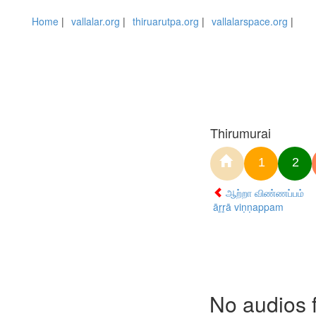
Home
|
vallalar.org
|
thiruarutpa.org
|
vallalarspace.org
|
Thirumurai
1
2
ஆற்றா விண்ணப்பம்
āṟṟā viṇṇappam
No audios 