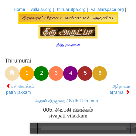
Home
|
vallalar.org
|
thiruarutpa.org
|
vallalarspace.org
|
திருமுறைகள்
Thirumurai
1
2
3
4
5
6
பதி விளக்கம்
ஆற்றாமை
pati viḷakkam
āṟṟāmai
ஆறாம் திருமுறை / Sixth Thirumurai
005. சிவபதி விளக்கம்
sivapati viḷakkam