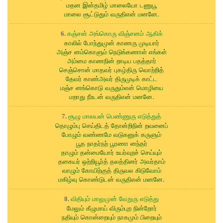
மதன இன்தமிழ் மாலையோ டணுபூ
மாலை சூட்டுதும் வருதிஎன் மனனே.
கஞ்சன் அங்கொரு விஞ்சனம் ஆகிக்
6.
காலில் போந்துமுன் காணரு முடியார்
அஞ்ச னம்கொளும் நெடுங்கணாள் எங்கள்
அம்மை காணநின் றாடிய பதத்தார்
செஞ்சொன் மாதவர் புகழ்திரு வொற்றித்
தேவர் காண்அவர் திருமுடிக் காட்ட
மஞ்ச னங்கொடு வருதும்என் மொழியை
மறாது நீஉடன் வருதிஎன் மனனே.
சூழு மாலயன் பெண்ணுரு எடுத்துத்
7.
தொழும்பு செய்திடத் தோன்றிநின் றவனைப்
போழும் வண்ணமே வடுகனுக் கருளும்
பூத நாதர்நற் பூரணா னந்தர்
தாழும் தன்மையோர் உயர்வுறச் செய்யும்
தகையர் ஒற்றியூர்த் தலத்தினர் அவர்தாம்
வாழும் கோயிற்குத் திருவல கிடுவோம்
மகிழ்வு கொண்டுடன் வருதிஎன் மனனே.
விதியும் மாலுமுன் வேறுரு எடுத்து
8.
மேலும் கீழுமாய் விரும்புற நின்றோர்
நதியும் கொன்றையும் நாகமும் பிறையும்