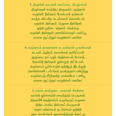
திருவின் நாயகன் கைப்படை பெறுவான்
3.
திருக்கண் சாத்திய திருமலர்ப் பதத்தார்
கருவின் நின்றஎம் போல்பவர் தம்மைக்
காத்த ளிப்பதே கடன்எனக் கொண்டார்
உருவின் நின்றவர் அருஎன நின்றோர்
ஒற்றி யூரிடை உற்றனர் அவர்க்கு
மருவின் நின்றநன் மணங்கொளும் மலர்ப்பூ
மாலை சூட்டுதும் வருதிஎன் மனனே.
கரும்பைந் நாகணைக் கடவுள்நான் முகன்வான்
4.
கடவுள் ஆதியர் கலகங்கள் தவிர்ப்பான்
துரும்பை நாட்டிஓர் விஞ்சையன் போலத்
தோன்றி நின்றவர் துரிசறுத் திட்டோன்
தரும்பைம் பூம்பொழில் ஒற்றியூர் இடத்துத்
தலங்கொண் டார்அவர் தமக்குநாம் மகிழ்ந்து
வரும்பைஞ் சீர்த்தமிழ் மாலையோ டணிபூ
மாலை சூட்டுதும் வருதிஎன் மனனே.
வதன நான்குடை மலரவன் சிரத்தை
5.
வாங்கி ஓர்கையில் வைத்தநம் பெருமான்
நிதன24 நெஞ்சகர்க் கருள்தரும் கருணா
நிதிய மாகிய நின்மலப் பெருமான்
சுதன மங்கையர் நடம்செயும் ஒற்றித்
தூய னால்அவர் துணைத்திருத் தோட்கு