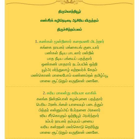
திருவொற்றியூர்
எண்சீர்க் கழிநெடிலடி ஆசிரிய விருத்தம்
திருச்சிற்றம்பலம்
கண்கள் மூன்றினார் கறைமணி மிடற்றார்
1.
கங்கை நாயகர் மங்கைபங் குடையார்
பண்கள் நீடிய பாடலார் மன்றில்
பாத நீடிய பங்கயப் பதத்தார்
ஒண்கண் மாதரார் நடம்பயில் ஒற்றி
யூர்அ மர்ந்துவாழ் வுற்றவர்க் கேநம்
மண்கொண் மாலைபோம் வண்ணம்நல் தமிழ்ப்பூ
மாலை சூட்டுதும் வருதிஎன் மனனே.
கரிய மாலன்று கரியமா வாகிக்
2.
கலங்க நின்றபொன் கழல்புனை பதத்தார்
பெரிய அண்டங்கள் யாவையும் படைத்தும்
பித்தர் என்னும்அப் பேர்தனை அகலார்
உரிய சீர்கொளும் ஒற்றியூர் அமர்ந்தார்
உம்பர் நாயகர் தம்புயம் புனைய
வரிய கன்றநன் மலர்கொடு தெரிந்து
மாலை சூட்டுதும் வருதிஎன் மனனே.