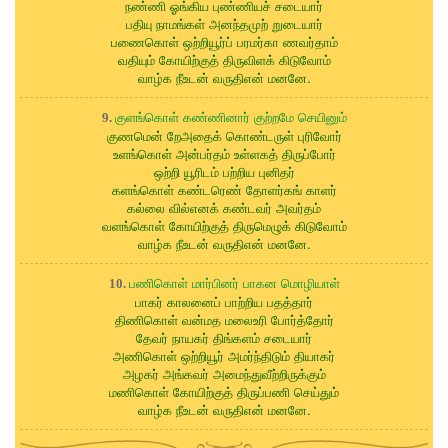
நண்ணி ஓங்கிய புண்ணியச் சடையார்
பதியு நாமங்கள் அனந்தமுற் றுடையார்
பணைகொள் ஒற்றியூர்ப் பரமர்கா ணவர்தாம்
வதியும் கோயிற்குத் திருவிளக் கிடுவோம்
வாழ்க நீஉடன் வருதிஎன் மனனே.
குளங்கொள் கண்ணினார் குற்றமே செயினும்
9.
குணமென் றேஅதைக் கொண்டருள் புரிவோர்
உளங்கொள் அன்பர்தம் உள்ளகத் திருப்போர்
ஒற்றி யூரிடம் பற்றிய புனிதர்
களங்கொள் கண்டரெண் தோளர்கங் காளர்
கல்லை வில்எனக் கண்டவர் அவர்தம்
வளங்கொள் கோயிற்குத் திருமெழுக் கிடுவோம்
வாழ்க நீஉடன் வருதிஎன் மனனே.
பணிகொள் மார்பினர் பாகன மொழியாள்
10.
பாகர் காலனைப் பாற்றிய பதத்தார்
திணிகொள் வன்மத மலைஉரி போர்த்தோர்
தேவர் நாயகர் திங்களம் சடையார்
அணிகொள் ஒற்றியூர் அமர்ந்திடும் தியாகர்
அழகர் அங்கவர் அமைந்துவீற்றிருக்கும்
மணிகொள் கோயிற்குத் திருப்பணி செய்தும்
வாழ்க நீஉடன் வருதிஎன் மனனே.