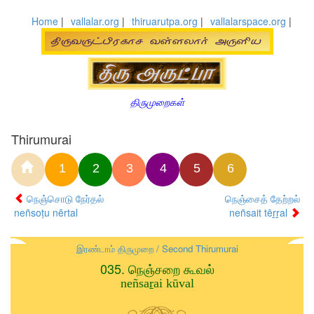
Home
|
vallalar.org
|
thiruarutpa.org
|
vallalarspace.org
|
திருமுறைகள்
Thirumurai
1
2
3
4
5
6
நெஞ்சொடு நேர்தல்
நெஞ்சைத் தேற்றல்
neñsoṭu nērtal
neñsait tēṟṟal
இரண்டாம் திருமுறை / Second Thirumurai
035. நெஞ்சறை கூவல்
neñsaṟai kūval