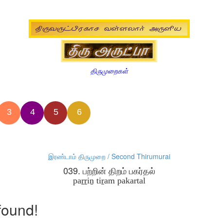
திருமுறைகள்
3
4
5
6
இரண்டாம் திருமுறை / Second Thirumurai
039. பற்றின் திறம் பகர்தல்
paṟṟiṉ tiṟam pakartal
found!