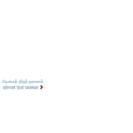
அடிமைத் திறத் தலைசல்
aṭimait tiṟat talaisal