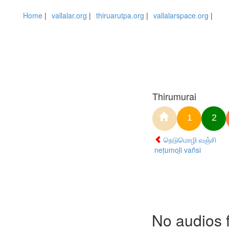
Home
|
vallalar.org
|
thiruarutpa.org
|
vallalarspace.org
|
Thirumurai
1
2
நெடுமொழி வஞ்சி
neṭumoḻi vañsi
No audios 