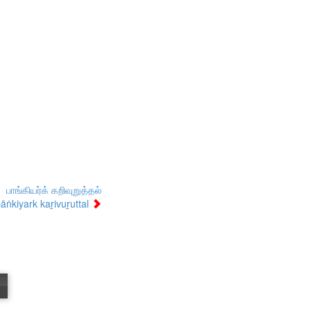
பாங்கியர்க் கறிவுறுத்தல்
āṅkiyark kaṟivuṟuttal