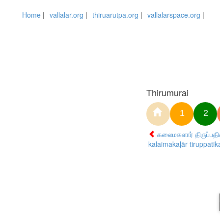
Home
|
vallalar.org
|
thiruarutpa.org
|
vallalarspace.org
|
Thirumurai
1
2
கலைமகளார் திருப்பதி
kalaimakaḷār tiruppati