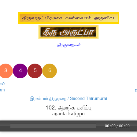
திருமுறைகள்
3
4
5
6
கம்
kam
p
இரண்டாம் திருமுறை / Second Thirumurai
102. ஆனந்த களிப்பு
āṉanta kaḷippu
00:00
/
00:00