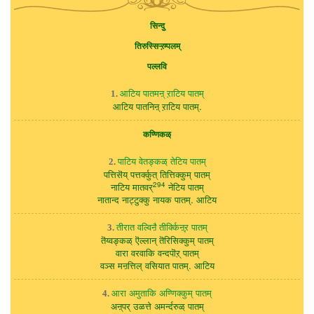
सिन्दु
तिरुस्सिऱ्ऱम्पलम्
पल्लवि
आटिय पातमऩ् ऱाटिय पातम्
1.
आटिय पातनिऩ् ऱाटिय पातम्.
कण्णिकळ्
पाटिय वेतङ्कळ् तेटिय पातम्
2.
पत्तिसॆय् पत्तर्क्कुत् तित्तिक्कुम् पातम्
294
नाटिय मातवर्
नेटिय पातम्
नातान्द नाट्टुक्कु नायक पातम्. आटिय
तीरात वल्विऩै तीर्क्किऩ्ऱ पातम्
3.
तॆय्वङ्कळ् ऎल्लान् तॆरिसिक्कुम् पातम्
वारा वरवाकि वन्दपॊऱ् पातम्
वञ्स मऩत्तिल् वसियात पातम्. आटिय
आरा अमुताकि अण्णिक्कुम् पातम्
4.
अऩ्पर् उळत्ते अमर्न्दरुळ् पातम्