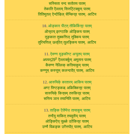
सस्सिता ऩन्द सतोतय पातम्
तेकाति ऎल्लाम् सिरुट्टिक्कुम् पातम्
तितिमुतल् ऐन्दॊऴिल् सॆय्किऩ्ऱ पातम्. आटिय
ओङ्कार पीटत् तॊळिर्किऩ्ऱ पातम्
10.
ऒऩ्ऱाय् इरण्टाकि ओङ्किय पातम्
तूङ्कात तूक्कत्तिल् तूक्किय पातम्
तुरियत्तिल् ऊऩ्ऱित् तुलङ्किय पातम्. आटिय
ऐवण्ण मुङ्कॊण्ट अऱ्पुतप् पातम्
11.
5
अपयर्29
ऎल्लार्क्कुम् अमुताऩ पातम्
कैवण्ण नॆल्लिक् कऩियाकुम् पातम्
कण्णुम् करुत्तुम् कलन्दपॊऱ् पातम्. आटिय
आरुयिर्क् कातारम् आकिय पातम्
12.
अण्ट पिण्टङ्कळ् अळिक्किऩ्ऱ पातम्
सारुयिर्क् किऩ्पम् तरुकिऩ्ऱ पातम्
सत्तिय ञाऩ तयानिति पातम्. आटिय
ताङ्कि ऎऩैप्पॆऱ्ऱ तायाकुम् पातम्
13.
तन्दैयु माकित् तयवुसॆय् पातम्
ओङ्किऎऩ् ऩुळ्ळे उऱैकिऩ्ऱ पातम्
उण्मै विळङ्क उरैत्तपॊऱ् पातम्. आटिय