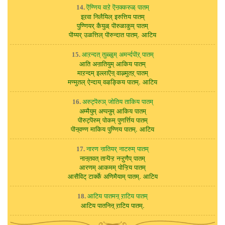
ऎण्णिय वाऱे ऎऩक्करुळ् पातम्
14.
इऱवा निलैयिल् इरुत्तिय पातम्
पुण्णियर् कैयुळ् पॊरुळाकुम् पातम्
पॊय्यर् उळत्तिल् पॊरुन्दात पातम्. आटिय
आऱन्दत् तुळ्ळुम् अमर्न्दपॊऱ् पातम्
15.
आति अऩातियुम् आकिय पातम्
माऱन्दम् इल्लाऎऩ् वाऴ्मुतऱ् पातम्
मण्मुतल् ऐन्दाय् वऴङ्किय पातम्. आटिय
अरुट्पॆरुञ् जोतिय ताकिय पातम्
16.
अम्मैयुम् अप्पऩुम् आकिय पातम्
पॊरुट्पॆरुम् पोकम् पुणर्त्तिय पातम्
पॊऩ्वण्ण माकिय पुण्णिय पातम्. आटिय
नारण ऩातियर् नाटरुम् पातम्
17.
नाऩ्तवत् ताऱ्पॆऱ्ऱ नऱ्ऱुणैप् पातम्
आरणम् आकमम् पोऱ्ऱिय पातम्
आसैविट् टार्क्के अणिमैयाम् पातम्. आटिय
आटिय पातमऩ् ऱाटिय पातम्
18.
आटिय पातनिऩ् ऱाटिय पातम्.