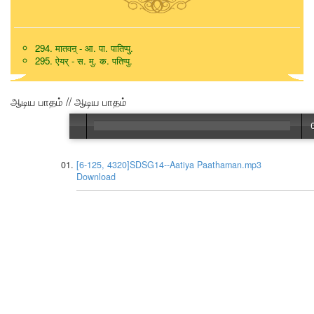
294. मातवऩ् - आ. पा. पातिप्पु.
295. ऐयर् - स. मु. क. पतिप्पु.
ஆடிய பாதம் // ஆடிய பாதம்
[6-125, 4320]SDSG14--Aatiya Paathaman.mp3
Download