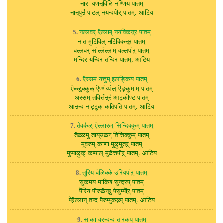
नारा यणऩ्विऴि नण्णिय पातम्
नाऩ्पुऩै पाटल् नयन्दपॊऱ् पातम्. आटिय
नल्लवर् ऎल्लाम् नयक्किऩ्ऱ पातम्
5.
नात मुटिविल् नटिक्किऩ्ऱ पातम्
वल्लवर् सॊल्लॆल्लाम् वल्लपॊऱ् पातम्
मन्दिर यन्दिर तन्दिर पातम्. आटिय
ऎस्सम यत्तुम् इलङ्किय पातम्
6.
ऎळ्ळुक्कुळ् ऎण्णॆय्पोल् ऎङ्कुमाम् पातम्
अस्सम् तविर्त्तॆऩ्ऩै आट्कॊण्ट पातम्
आऩन्द नाट्टुक् कतिपति पातम्. आटिय
तेवर्कळ् ऎल्लारुम् सिन्दिक्कुम् पातम्
7.
तॆळ्ळमु ताय्उळन् तित्तिक्कुम् पातम्
मूवरुम् काणा मुऴुमुतऱ् पातम्
मुप्पाऴुक् कप्पाल् मुळैत्तपॊऱ् पातम्. आटिय
तुरिय वॆळिक्के उरियपॊऱ् पातम्
8.
सुकमय माकिय सुन्दरप् पातम्
पॆरिय पॊरुळॆऩ्ऱु पेसुम्पॊऱ् पातम्
पेऱॆल्लान् तन्द पॆरुम्पुकऴ्प् पातम्. आटिय
साका वरन्दन्द तारकप् पातम्
9.