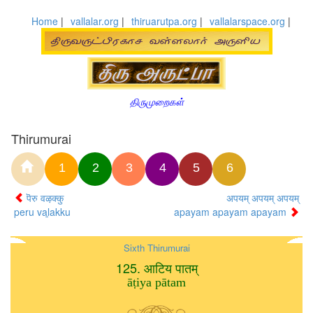
Home
|
vallalar.org
|
thiruarutpa.org
|
vallalarspace.org
|
திருமுறைகள்
Thirumurai
1
2
3
4
5
6
पॆरु वऴक्कु
अपयम् अपयम् अपयम्
peru vaḻakku
apayam apayam apayam
Sixth Thirumurai
125. आटिय पातम्
āṭiya pātam